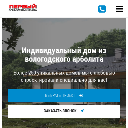
остроить дом в ипотеку?
Индивидуальный дом
из
Индивидуальный дом
из
Проще простого!
вологодского арболита
вологодского арболита
стройте дом, о котором мечтали -
на
Более 250 уникальных домов мы
с любовью
е 250 уникальных домов мы
с любовью
ыгодных условиях вместе с Первый
спроектировали специально для вас!
проектировали специально для вас!
Арболитовый Завод!
ВЫБРАТЬ ПРОЕКТ
ВЫБРАТЬ ПРОЕКТ
УЗНАТЬ ПОДРОБНЕЕ
ЗАКАЗАТЬ ЗВОНОК
ЗАКАЗАТЬ ЗВОНОК
ЗАКАЗАТЬ ЗВОНОК