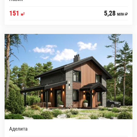
151
5,28
2
м
МЛН
Аделита