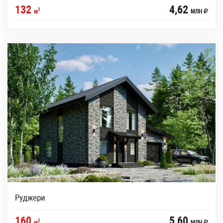
132
4,62
2
м
МЛН
Руджери
160
5,60
2
м
МЛН