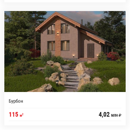
Бурбон
115
4,02
2
м
МЛН