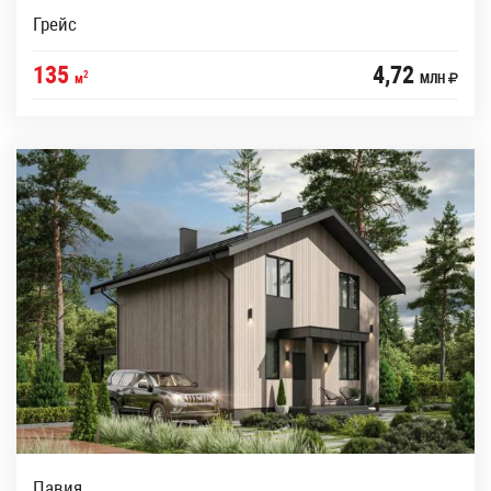
Грейс
135
4,72
2
м
МЛН
Павия