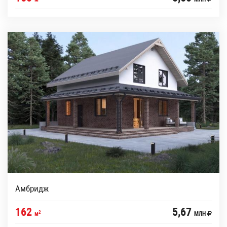
Амбридж
162
5,67
2
м
МЛН